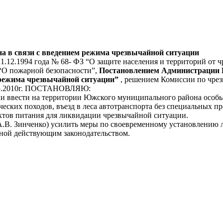
а в связи с введением режима чрезвычайной ситуации
 21.12.1994 года № 68- ФЗ “О защите населения и территорий от
 “О пожарной безопасности”,
Постановлением Администрации Ю
режима чрезвычайной ситуации”
, решением Комиссии по чре
.05.2010г. ПОСТАНОВЛЯЮ:
ции ввести на территории Южского муниципального района осо
ческих походов, въезд в леса автотранспорта без специальных 
уктов питания для ликвидации чрезвычайной ситуации.
В. Зинченко) усилить меры по своевременному установлению л
нной действующим законодательством.