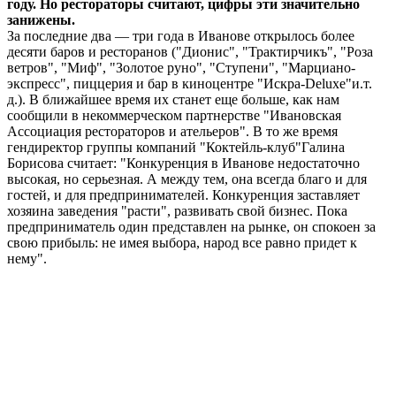
году. Но рестораторы считают, цифры эти значительно
занижены.
За последние два — три года в Иванове открылось более
десяти баров и ресторанов ("Дионис", "Трактирчикъ", "Роза
ветров", "Миф", "Золотое руно", "Ступени", "Марциано-
экспресс", пиццерия и бар в киноцентре "Искра-Deluxe"и.т.
д.). В ближайшее время их станет еще больше, как нам
сообщили в некоммерческом партнерстве "Ивановская
Ассоциация рестораторов и ательеров". В то же время
гендиректор группы компаний "Коктейль-клуб"Галина
Борисова считает: "Конкуренция в Иванове недостаточно
высокая, но серьезная. А между тем, она всегда благо и для
гостей, и для предпринимателей. Конкуренция заставляет
хозяина заведения "расти", развивать свой бизнес. Пока
предприниматель один представлен на рынке, он спокоен за
свою прибыль: не имея выбора, народ все равно придет к
нему".