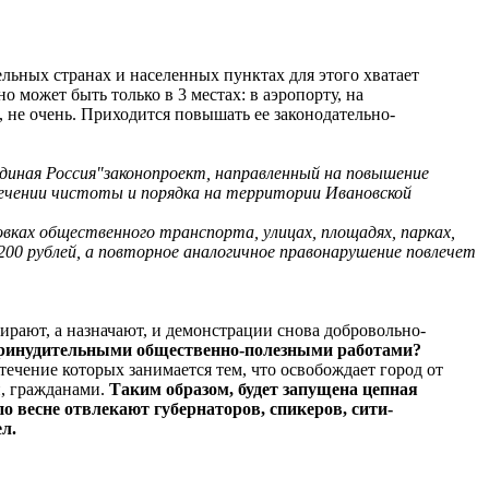
дельных странах и населенных пунктах для этого хватает
о может быть только в 3 местах: в аэропорту, на
, не очень. Приходится повышать ее законодательно-
диная Россия"законопроект, направленный на повышение
спечении чистоты и порядка на территории Ивановской
ках общественного транспорта, улицах, площадях, парках,
00 рублей, а повторное аналогичное правонарушение повлечет
ирают, а назначают, и демонстрации снова добровольно-
 принудительными общественно-полезными работами?
течение которых занимается тем, что освобождает город от
и, гражданами.
Таким образом, будет запущена цепная
о весне отвлекают губернаторов, спикеров, сити-
л.