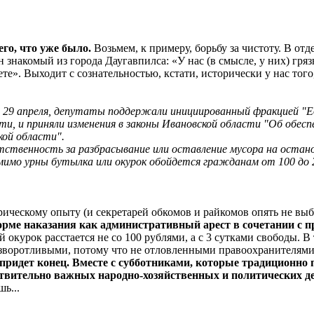
его, что уже было.
Возьмем, к примеру, борьбу за чистоту. В от
 знакомый из города Даугавпилса: «У нас (в смысле, у них) грязн
те». Выходит с сознательностью, кстати, исторически у нас того
ь 29 апреля, депутаты поддержали инициированный фракцией "Е
ти, и приняли изменения в законы Ивановской области "Об обе
ой области".
твенность за разбрасывание или оставление мусора на останов
мимо урны бутылка или окурок обойдется гражданам от 100 до 2
рическому опыту (и секретарей обкомов и райкомов опять не выб
орме наказания как административный арест в сочетании с
курок расстается не со 100 рублями, а с 3 сутками свободы. В 
изворотливыми, потому что не отловленными правоохранителям
придет конец. Вместе с субботниками, которые традиционно п
ствительно важных народно-хозяйственных и политических де
ь...