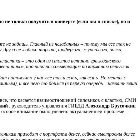
 не только получить в конверте (если вы в списке), но и
же не задашь. Главный из незаданных – почему мы все так не
г друга не любим: торгаш, шоферюга, журналюга, вояка,
налистика – это один из столпов истинно гражданского
сметаниным, под пиво рассовывающим по карманам деньги за
от потому-то у нас все так и есть, как есть. Не менты с
ным), и все чего-то боимся (в первую очередь – назвать вещи
 все, что касается взаимоотношений силовиков с властью, СМИ
кий
, руководитель управления ГИБДД
Александр Брусочкин
, особое внимание было уделено актуальнейшей проблеме –
овникам приходят с портфелем денег, сейчас выстроены более
я в этих непростых условиях тщательнее относиться к