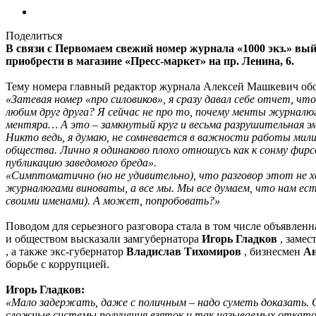
Поделиться
В связи с Первомаем свежий номер журнала «1000 экз.» выйд
приобрести в магазине «Пресс-маркет» на пр. Ленина, 6.
Тему номера главный редактор журнала Алексей Машкевич обо
«Затевая номер «про силовиков», я сразу давал себе отчет, чт
любим друг друга? Я сейчас не про то, почему менты журналюг
ментяра… А это – замкнутый круг и весьма разрушительная 
Никто ведь, я думаю, не сомневается в важности работы мили
общества. Лично я одинаково плохо отношусь как к сонму фирс
публикацию заведомого бреда».
«Симптоматично (но не удивительно), что разговор этот не хо
журналюгами виноваты, а все мы. Мы все думаем, что нам ест
своими именами). А может, попробовать?»
Поводом для серьезного разговора стала в том числе объявле
и обществом высказали замгубернатора
Игорь Гладков
, замес
, а также экс-губернатор
Владислав Тихомиров
, бизнесмен
Ан
борьбе с коррупцией.
Игорь Гладков:
«Мало задержать, даже с поличным – надо суметь доказать. С
сложные системы получения взяток и так называемых откато