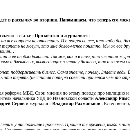
ет в рассылку во вторник. Напоминаем, что теперь его можно
значил в статье
«Про ментов и журналюг»
:
о на все вопросы не ответишь. Их, вопросы, все, что надо бы, да
 терпеть не могут, это мне более-менее понятно. Мы ж все дру
эмоция…
ции и ее необходимости. Так же, как и в том, что честная жур
овых и блекловых, вымогающих взятки у бизнеса, так и ко всем 
чет поддерживать бизнес. Сами знаете, почему. Знаете ведь. В
ь что терять (не считая потерю совести при этом чем-то страш
нная реформа МВД. Свои мнения по этому поводу, про милицию и
титель начальника УВД по Ивановской области
Александр Римс
дрей Серов
и журналист
Владимир Рахманьков
. Естественно
 этим у нас большие проблемы. Прошли те времена, когда к чин
в. Соответственно, правоохранительным органам нужно учитьс