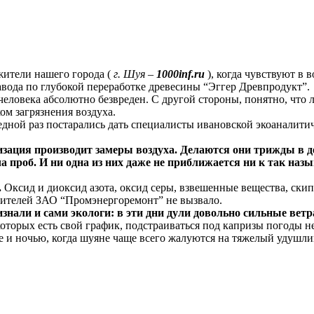
жители нашего города (
г. Шуя –
1000inf.ru
), когда чувствуют в 
авода по глубокой переработке древесины “Эггер Древпродукт”.
 человека абсолютно безвреден. С другой стороны, понятно, что 
ом загрязнения воздуха.
ередной раз постарались дать специалисты ивановской экоанали
изация производит замеры воздуха. Делаются они трижды в д
 проб. И ни одна из них даже не приближается ни к так назыв
.
Оксид и диоксид азота, оксид серы, взвешенные вещества, скип
вителей ЗАО “Промэнергоремонт” не вызвало.
знали и сами экологи: в эти дни дули довольно сильные ветр
орых есть свой график, подстраиваться под капризы погоды не 
ле и ночью, когда шуяне чаще всего жалуются на тяжелый удушл