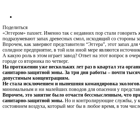
Поделиться
«Эггером» пахнет. Именно так с недавних пор стали говорить 
подразумевают запах древесных смол, исходящий со стороны з
Впрочем, как заверяют представители “Эггера”, этот запах для
солидное предприятие, в той или иной мере являются источник
А какую роль в этом играет завод? Ответ на этот вопрос в оч
городе со вторника по четверг.
На протяжении уже нескольких лет раз в квартал эта орган
санитарно-защитной зоны. За три дня работы – почти тысяча
допустимым концентрациям.
Не стала исключением и нынешняя командировка экологов
минимальным и ни малейших поводов для опасения у предста
Впрочем, это занятие было отчасти бессмысленным, что при
санитарно-защитной зоны.
Но и контролирующие службы, у кот
состоянием воздуха, который мог бы в любое время, в том чис