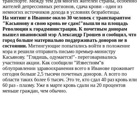
транспорте. Между тем для многих жителей страны, особенно
жителей депрессивных регионов, сдача крови - один из
немногих источников дохода в условиях безработицы.
На митинг в Иванове около 30 человек с транспарантом
"Касьянову я свою кровь не сдам!"вышли на площадь
Революции к горадминистрации. К почетным донорам
вышел ивановский мэр Александр Грошев и сообщил, что
город больше материально поддерживать доноров не в
состоянии.
Митингующие попытались войти в положение
мэра и решили отправить письмо премьер-министру
Касьянову. "Глядишь, одумается!"- переговаривались
участники акции. Как сообщили "Известиям"в
облуправлении здравоохранения всего в Иванове проживает
сегодня больше 2,5 тысячи почетных доноров. А всего по
области таких более 6 тысяч. Это те, кто сдал 40 раз кровь или
60 раз - плазму. Уже в марте кровь сдали на 20 процентов
меньше граждан, чем обычно.