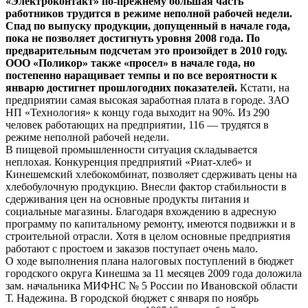
«Электроконтакт» по-прежнему большая часть
работников трудится в режиме неполной рабочей недели.
Спад по выпуску продукции, допущенный в начале года,
пока не позволяет достигнуть уровня 2008 года. По
предварительным подсчетам это произойдет в 2010 году.
ООО «Поликор» также «просел» в начале года, но
постепенно наращивает темпы и по все вероятности к
январю достигнет прошлогодних показателей.
Кстати, на
предприятии самая высокая заработная плата в городе. ЗАО
НП «Технология» к концу года выходит на 90%. Из 290
человек работающих на предприятии, 116 — трудятся в
режиме неполной рабочей недели.
В пищевой промышленности ситуация складывается
неплохая. Конкуренция предприятий «Риат-хлеб» и
Кинешемский хлебокомбинат, позволяет сдерживать цены на
хлебобулочную продукцию. Внесли фактор стабильности в
сдерживания цен на основные продукты питания и
социальные магазины. Благодаря вхождению в адресную
программу по капитальному ремонту, имеются подвижки и в
строительной отрасли. Хотя в целом основные предприятия
работают с простоем и заказов поступает очень мало.
О ходе выполнения плана налоговых поступлений в бюджет
городского округа Кинешма за 11 месяцев 2009 года доложила
зам. начальника МИФНС № 5 России по Ивановской области
Т. Надежина. В городской бюджет с января по ноябрь