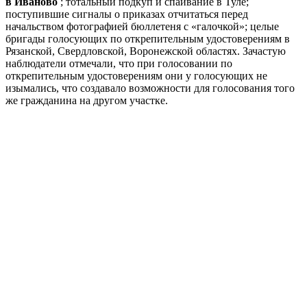
в Иваново
; тотальный подкуп и спаивание в Туле;
поступившие сигналы о приказах отчитаться перед
начальством фотографией бюллетеня с «галочкой»; целые
бригады голосующих по открепительным удостоверениям в
Рязанской, Свердловской, Воронежской областях. Зачастую
наблюдатели отмечали, что при голосовании по
открепительным удостоверениям они у голосующих не
изымались, что создавало возможности для голосования того
же гражданина на другом участке.