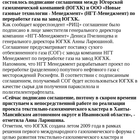
состоялось подписание соглашения между Югорской
газохимической компанией (ЮГХК) и ООО «Новые
газовые технологии - Менеджмент» (НГТ-Менеджмент) по
переработке газа на завод ЮГХК.
Как сообщает корреспондент «РИЦ» соглашение было
подписано в лице заместителя генерального директора
компании «НГТ-Менеджмент» Дениса Пчелинцева и
генерального директора ЮГХК Анны Ларюшиной.
Соглашение предусматривает поставку сухого
отбензиненного газа (СОГ) с завода компании НГТ
Менеджмент по переработке газа на завод ЮГХК.
Напомним, что НГТ Менеджмент разрабатывает проект по
переработке (разделению) попутного нефтяного газа с
месторождений Роснефти. В соответствии с подписанным
соглашением, получаемый СОГ будет использоваться ЮГХК в
качестве сырья для получения параксилола и
полиэтилентерафтелата.
«Сейчас подписано соглашение, поэтому в скором времени
приступаем к непосредственной работе по реализации
проекта текстильно-газохимического кластера в Ханты-
Мансийском автономном округе и Ивановской области», -
отметила Анна Ларюшина.
Отметим, что ЮГХК создана летом 2009 года в рамках
решения первого международного газохимического форума с
целью развития текстильно-газохимического кластера и