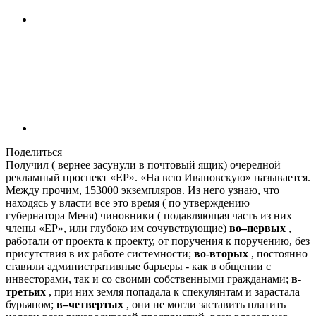
Поделиться
Получил ( вернее засунули в почтовый ящик) очередной
рекламный проспект «ЕР». «На всю Ивановскую» называется.
Между прочим, 153000 экземпляров. Из него узнаю, что
находясь у власти все это время ( по утверждению
губернатора Меня) чиновники ( подавляющая часть из них
члены «ЕР», или глубоко им сочувствующие)
во–первых
,
работали от проекта к проекту, от поручения к поручению, без
присутствия в их работе системности;
во-вторых
, постоянно
ставили административные барьеры - как в общении с
инвесторами, так и со своими собственными гражданами;
в-
третьих
, при них земля попадала к спекулянтам и зарастала
бурьяном;
в–четвертых
, они не могли заставить платить