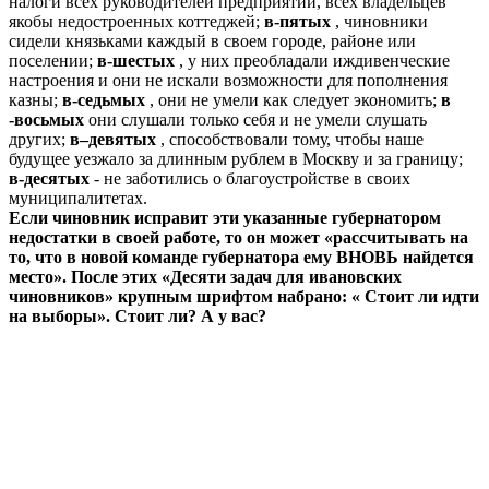
налоги всех руководителей предприятий, всех владельцев
якобы недостроенных коттеджей;
в-пятых
, чиновники
сидели князьками каждый в своем городе, районе или
поселении;
в-шестых
, у них преобладали иждивенческие
настроения и они не искали возможности для пополнения
казны;
в-седьмых
, они не умели как следует экономить;
в
-восьмых
они слушали только себя и не умели слушать
других;
в–девятых
, способствовали тому, чтобы наше
будущее уезжало за длинным рублем в Москву и за границу;
в-десятых
- не заботились о благоустройстве в своих
муниципалитетах.
Если чиновник исправит эти указанные губернатором
недостатки в своей работе, то он может «рассчитывать на
то, что в новой команде губернатора ему ВНОВЬ найдется
место». После этих «Десяти задач для ивановских
чиновников» крупным шрифтом набрано: « Стоит ли идти
на выборы». Стоит ли? А у вас?