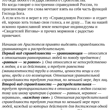
это беда любого государственного строительства.
Но когда говорят о построении справедливой России, то
произносящие эти слова мечтают взять на себя часть функций
Господа Бога.
А если кто-то и верит в эту «Справедливую Россию» и отдает
ей, хорошо хоть только свои голоса, а не душу… Так на нашей
исконно православной земле некоторые индивидуумы и
«Свидетелей Иеговы» и прочих мормонов с радостью
привечают.
Начиная от Аристотеля принято выделять справедливость
уравнивающую и распределительную.
Первый вид справедливости — уравнивающая
— относится
к отношениям равноправных людей по поводу предметов (
«равным — за равное»
). Она относится не непосредственно
к людям, а к их действиям, и требует равенства
(эквивалентности) труда и оплаты, ценности вещи и его
цены, вреда и его возмещения. Отношения уравнительной
справедливости требуют участия, по меньшей мере, двух лиц.
Второй вид справедливости — распределительная
—
требует пропорциональности в отношении к людям согласно
тому или иному критерию («равное — равным, неравное —
неравным»,
«каждому свое»
). Отношения распределительной
справедливости требуют участия по меньшей мере трех
людей, каждый из которых действует для достижения одной