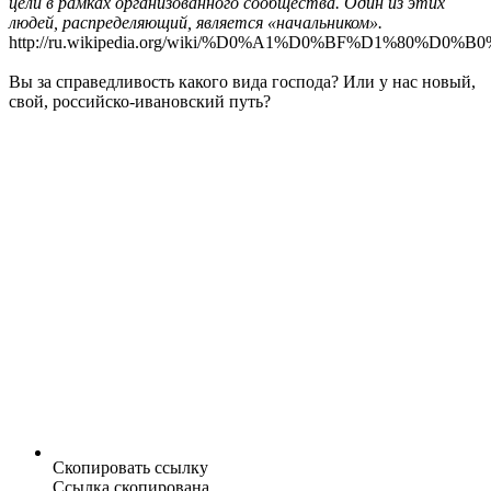
цели в рамках организованного сообщества. Один из этих
людей, распределяющий, является «начальником».
http://ru.wikipedia.org/wiki/%D0%A1%D0%BF%D1%
Вы за справедливость какого вида господа? Или у нас новый,
свой, российско-ивановский путь?
Скопировать ссылку
Ссылка скопирована