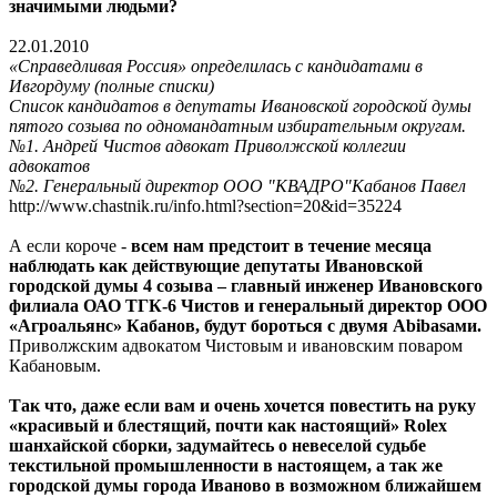
значимыми людьми?
22.01.2010
«Справедливая Россия» определилась с кандидатами в
Ивгордуму (полные списки)
Список кандидатов в депутаты Ивановской городской думы
пятого созыва по одномандатным избирательным округам.
№1. Андрей Чистов адвокат Приволжской коллегии
адвокатов
№2. Генеральный директор ООО "КВАДРО"Кабанов Павел
http://www.chastnik.ru/info.html?section=20&id=35224
А если короче -
всем нам предстоит в течение месяца
наблюдать как действующие депутаты Ивановской
городской думы 4 созыва – главный инженер Ивановского
филиала ОАО ТГК-6 Чистов и генеральный директор ООО
«Агроальянс» Кабанов, будут бороться с двумя Abibasами.
Приволжским адвокатом Чистовым и ивановским поваром
Кабановым.
Так что, даже если вам и очень хочется повестить на руку
«красивый и блестящий, почти как настоящий» Rolex
шанхайской сборки, задумайтесь о невеселой судьбе
текстильной промышленности в настоящем, а так же
городской думы города Иваново в возможном ближайшем