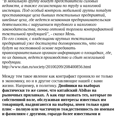
"В мобильную группу войдут представители силовых
ведомств, а также госинспекции по труду и налоговой
инспекции. Под особый контроль мобильной группы попадут
простаивающие цеха бывших текстильных предприятий,
швейные цеха, где ведется незаконная предпринимательская
деятельность с нарушением трудового и налогового
законодательства, точки оптовой торговли контрафактной
текстильной продукцией", - сказал Мень.
По его словам, с владельцами крупных текстильных
предприятий уже достигнута договоренность, что они
будут на постоянной основе передавать
правоохранительным органам информацию о площадках, где,
по их данным, ведется производство и сбыт нелегальной
продукции.
http://www.rian.ru/society/20100209/208400856.html
Между тем такое явление как контрафакт проникло не только
в экономику, но и в другие составляющие нашей с вами
жизни. Например, в политику.
Двойники на выборах
фактически то же самое, что китайский Abibas на
рыночных прилавках. А как еще назвать тех, которые по
собственной воле, обслуживая интересы известных им
товарищей, выдвигаются на выборы, имея только один
плюс – полную или частичную тождественность по именам
и фамилиям с другими, гораздо более известными и