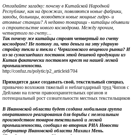
Отгадайте загадку: почему в Китайской Народной
Республике, как на дрожжах, появляются новые фабрики,
заводы, больницы, возводятся новые мощные гидро- и
атомные станции? А недавно товарищи - китайцы объявили
о строительстве нового космодрома. Между прочим,
четвертого по счету…
Так почему же китайцы строят четвертый по счету
космодром? Не потому ли, что деньги на эту ударную
стройку текли и текли с Черкизовского вещевого рынка? И
из-за сумасшедших поставок этой дешевой продукции из
Китая фактически поставлен крест на нашей легкой
промышленности.
http://confuz.ru/polytic/p2_articleid/704
Приходится даже создавать свой, текстильный спецназ,
привычно возложив тяжелый и неблагодарный труд Чипов с
Дейлами на плечи правоохранительных органов и
потенциальный рост сознательности местных текстильщиков
В Ивановской области будет создана мобильная группа
оперативного реагирования для борьбы с нелегальным
производством товаров текстильной и легкой
промышленности, сообщил во вторник РИА Новости
губернатор Ивановской области Михаил Мень.