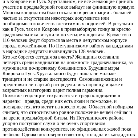
и в Коврове и в Гусь-Хрустальном, не все желающие принять
участие в предвыборной гонке выйдут на финишную прямую.
Многим кандидатам было отказано в регистрации - большей
частью за отсутствием некоторых документов или
необходимого количества легитимных подписей. В результате
как в Гусе, так и в Коврове в предвыборную гонку за кресло
градоначальника вступили по четыре кандитата. Кроме того
116 человек будут бороться за места в депутатском корпусе
города оружейников. По Петушинскому району кандидатами
в народные депутаты выдвинулись 128 человек.
Кто же борется сегодня за власть? Женщины составили
четверть среди кандидатов на должность градоначальника, за
мужчинами по-прежнему большинство. Будущие мэры
Коврова и Гусь-Хрустального будут никак не моложе
тридцати и не старше шестидесяти. Самовыдвиженцы и
представители партий распределились поровну, и даже в
возрастных категориях царит полная гармония.
Похожие тенденции сохраняются и среди кандидатов в
нардепы - правда, среди них есть люди и помоложе, и
постарше тех, кто метит на кресло мэра. Областной избирком
считает, что относительно ровное положение вещей сейчас и
на арене предвыборной битвы. Из Петушинского района
упорно поступают слухи о не очень спортивном
противодействии конкурентов, но официальных жалоб пока
не было. Однако достоверно известно, что одна из кандидатов