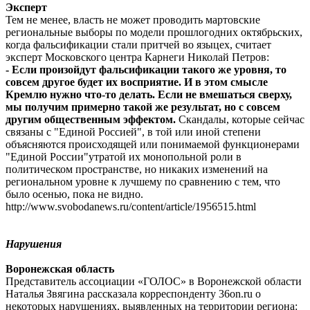
Эксперт
Тем не менее, власть не может проводить мартовские
региональные выборы по модели прошлогодних октябрьских,
когда фальсификации стали притчей во языцех, считает
эксперт Московского центра Карнеги Николай Петров:
- Если произойдут фальсификации такого же уровня, то
совсем другое будет их восприятие. И в этом смысле
Кремлю нужно что-то делать. Если не вмешаться сверху,
мы получим примерно такой же результат, но с совсем
другим общественным эффектом.
Скандалы, которые сейчас
связаны с "Единой Россией", в той или иной степени
объясняются происходящей или понимаемой функционерами
"Единой России"утратой их монопольной роли в
политическом пространстве, но никаких изменений на
региональном уровне к лучшему по сравнению с тем, что
было осенью, пока не видно.
http://www.svobodanews.ru/content/article/1956515.html
Нарушения
Воронежская область
Представитель ассоциации «ГОЛОС» в Воронежской области
Наталья Звягина рассказала корреспонденту 36on.ru о
некоторых нарушениях, выявленных на территории региона: