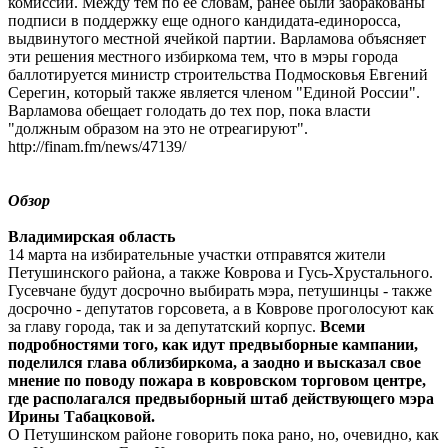
комиссии. Между тем по ее словам, ранее были забракованы
подписи в поддержку еще одного кандидата-единоросса,
выдвинутого местной ячейкой партии. Варламова объясняет
эти решения местного избиркома тем, что в мэры города
баллотируется министр строительства Подмосковья Евгений
Серегин, который также является членом "Единой России".
Варламова обещает голодать до тех пор, пока власти
"должным образом на это не отреагируют".
http://finam.fm/news/47139/
Обзор
Владимирская область
14 марта на избирательные участки отправятся жители
Петушинского района, а также Коврова и Гусь-Хрустального.
Гусевчане будут досрочно выбирать мэра, петушинцы - также
досрочно - депутатов горсовета, а в Коврове проголосуют как
за главу города, так и за депутатский корпус.
Всеми
подробностями того, как идут предвыборные кампании,
поделился глава облизбиркома, а заодно и высказал свое
мнение по поводу пожара в ковровском торговом центре,
где располагался предвыборный штаб действующего мэра
Ирины Табацковой.
О Петушинском районе говорить пока рано, но, очевидно, как