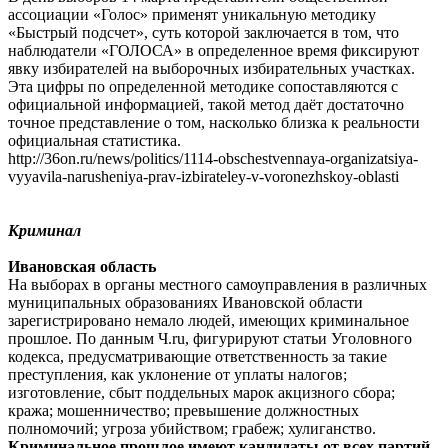
ассоциации «Голос» применят уникальную методику
«Быстрый подсчет», суть которой заключается в том, что
наблюдатели «ГОЛОСА» в определенное время фиксируют
явку избирателей на выборочных избирательных участках.
Эта цифры по определенной методике сопоставляются с
официальной информацией, такой метод даёт достаточно
точное представление о том, насколько близка к реальности
официальная статистика.
http://36on.ru/news/politics/1114-obschestvennaya-organizatsiya-
vyyavila-narusheniya-prav-izbirateley-v-voronezhskoy-oblasti
Криминал
Ивановская область
На выборах в органы местного самоуправления в различных
муниципальных образованиях Ивановской области
зарегистрировано немало людей, имеющих криминальное
прошлое. По данным Ч.ru, фигурируют статьи Уголовного
кодекса, предусматривающие ответственность за такие
преступления, как уклонение от уплаты налогов;
изготовление, сбыт поддельных марок акцизного сбора;
кража; мошенничество; превышение должностных
полномочий; угроза убийством; грабеж; хулиганство.
Криминальное прошлое имеют кандидаты от всех партий,