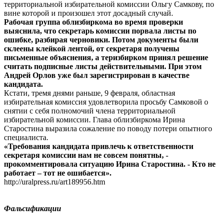
территориальной избирательной комиссии Ольгу Самкову, по
вине которой и произошел этот досадный случай.
Рабочая группа облизбиркома во время проверки
выяснила, что секретарь комиссии порвала листы по
ошибке, разбирая черновики. Потом документы были
склеены клейкой лентой, от секретаря получены
письменные объяснения, а теризбирком принял решение
считать подписные листы действительными. При этом
Андрей Орлов уже был зарегистрирован в качестве
кандидата.
Кстати, тремя днями раньше, 9 февраля, областная
избирательная комиссия удовлетворила просьбу Самковой о
снятии с себя полномочий члена территориальной
избирательной комиссии. Глава облизбиркома Ирина
Старостина выразила сожаление по поводу потери опытного
специалиста.
«Требования кандидата привлечь к ответственности
секретаря комиссии нам не совсем понятны, -
прокомментировала ситуацию Ирина Старостина. - Кто не
работает – тот не ошибается».
http://uralpress.ru/art189956.htm
Фальсификации