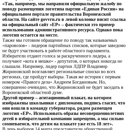
«Так, например, мы направили официальную жалобу по
поводу размещения логотипа партии «Единая Россия» на
официальном портале правительства Воронежской
области. На сайте govvrn.ru в левой колонке висит ссылка
на официальный сайт «ЕР» – фактически это пример
использования административного ресурса. Однако пока
логотип остается на месте.
Также мы готовим обращение по поводу так называемых
«паровозов» - лидеров партийных списков, которые заведомо
не будут участвовать в работе областного парламента.
Избиратели отдают голоса за раскрученного лидера, а
получают «кота в мешке» - депутатов, о которых никогда не
слышали. Например, лидер партии ЛДПР Владимир
Жириновский возглавляет региональные списки во всех
регионах, где пройдут выборы. Такая же история с первым
номером «Правого дела» Андреем Богдановым. Но,
совершенно очевидно, что Жириновский не будет заседать в
Воронежской областной думе.
Другой пример – агитационный плакат, на котором
изображены школьники с дипломами, подпись гласит, что
они вошли в команду губернатора, рядом размещен
логотип «ЕР». Использовать образы несовершеннолетних
детей в избирательной компании запрещено, а мы сильно
сомневаемся, что детям на плакате уже есть 18 лет».
В день выборов 14 марта представители общественной