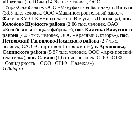
«Навтекс»),
г. Южа
(14,78 тыс. человек, ООО
«УправСнабСбыт», ООО «Мануфактура Балина»),
г. Вичуга
(38,5 тыс. человек, ООО «Машиностроительный завод»,
Филиал ЗАО ПК «Нордтекс» в г. Вичуга – «Шаговец»),
пос.
Колобово Шуйского района
(2,86 тыс. человек, ОАО
«Колобовская ткацкая фабрика»),
пос. Каменка Вичугского
района
(4,05 тыс. человек, ООО «Красный Октябрь»),
пос.
Петровский Гаврилово-Посадского района
(2,7 тыс.
человек, ОАО «Спиртзавод Петровский»),
с. Архиповка,
Савинского района
(5,87 тыс. человек, ООО «Архиповский
текстиль»),
пос. Савино
(1,65 тыс. человек, ООО «СТФ
«Солидарность», ООО «СШФ «Надежда»)
1000inf.ru