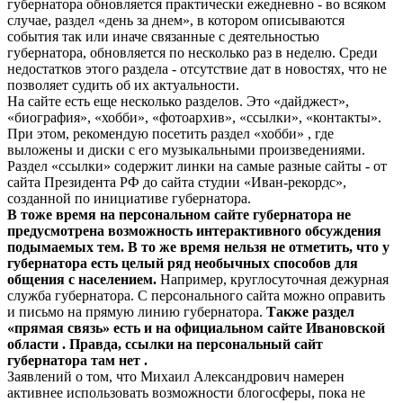
губернатора обновляется практически ежедневно - во всяком
случае, раздел «день за днем», в котором описываются
события так или иначе связанные с деятельностью
губернатора, обновляется по несколько раз в неделю. Среди
недостатков этого раздела - отсутствие дат в новостях, что не
позволяет судить об их актуальности.
На сайте есть еще несколько разделов. Это «дайджест»,
«биография», «хобби», «фотоархив», «ссылки», «контакты».
При этом, рекомендую посетить раздел «хобби» , где
выложены и диски с его музыкальными произведениями.
Раздел «ссылки» содержит линки на самые разные сайты - от
сайта Президента РФ до сайта студии «Иван-рекордс»,
созданной по инициативе губернатора.
В тоже время на персональном сайте губернатора не
предусмотрена возможность интерактивного обсуждения
подымаемых тем. В то же время нельзя не отметить, что у
губернатора есть целый ряд необычных способов для
общения с населением.
Например, круглосуточная дежурная
служба губернатора. С персонального сайта можно оправить
и письмо на прямую линию губернатора.
Также раздел
«прямая связь» есть и на официальном сайте Ивановской
области . Правда, ссылки на персональный сайт
губернатора там нет .
Заявлений о том, что Михаил Александрович намерен
активнее использовать возможности блогосферы, пока не