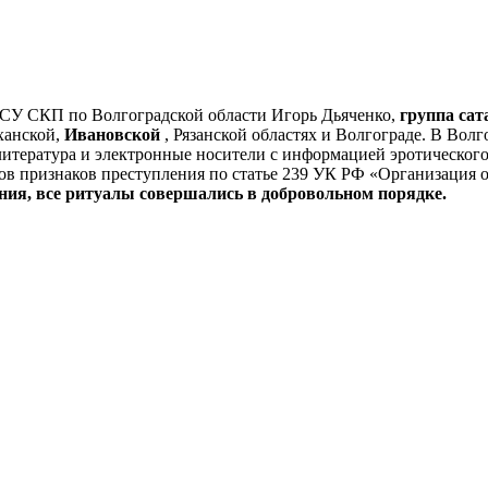
 СУ СКП по Волгоградской области Игорь Дьяченко,
группа сат
ханской,
Ивановской
, Рязанской областях и Волгограде. В Волг
литература и электронные носители с информацией эротическог
ов признаков преступления по статье 239 УК РФ «Организация о
ния, все ритуалы совершались в добровольном порядке.