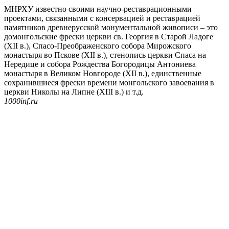
МНРХУ известно своими научно-реставрационными
проектами, связанными с консервацией и реставрацией
памятников древнерусской монументальной живописи – это
домонгольские фрески церкви св. Георгия в Старой Ладоге
(XII в.), Спасо-Преображенского собора Мирожского
монастыря во Пскове (XII в.), стенопись церкви Спаса на
Нередице и собора Рождества Богородицы Антониева
монастыря в Великом Новгороде (XII в.), единственные
сохранившиеся фрески времени монгольского завоевания в
церкви Николы на Липне (XIII в.) и т.д.
1000inf.ru