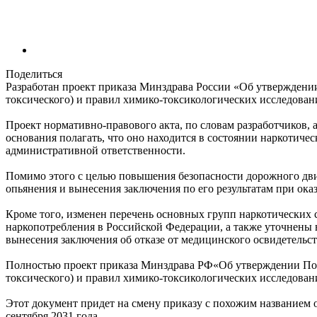
Поделиться
Разработан проект приказа Минздрава России «Об утверждении
токсического) и правил химико-токсикологических исследован
Проект нормативно-правового акта, по словам разработчиков,
основания полагать, что оно находится в состоянии наркотичес
административной ответственности.
Помимо этого с целью повышения безопасности дорожного дви
опьянения и вынесения заключения по его результатам при ок
Кроме того, изменен перечень основных групп наркотических 
наркопотребления в Российской Федерации, а также уточнены
вынесения заключения об отказе от медицинского освидетельс
Полностью проект приказа Минздрава РФ«Об утверждении Поря
токсического) и правил химико-токсикологических исследова
Этот документ придет на смену приказу с похожим названием от 
сентября 2031 года.