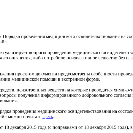
 Порядка проведения медицинского освидетельствования на сос
ий».
 актуализирует вопросы проведения медицинского освидетельств
кого опьянения, либо потребило психоактивное вещество без наз
жения проектом документа предусмотрены особенности проведе
азании медицинской помощи в экстренной форме.
средств, психотропных веществ на которые проводится химико-
 вопросы получения информированного добровольного согласия 
твования.
дка проведения медицинского освидетельствования на состояни
ний» можно почитать
здесь
.
18 декабря 2015 года (с поправками от 18 декабря 2015 года), вс