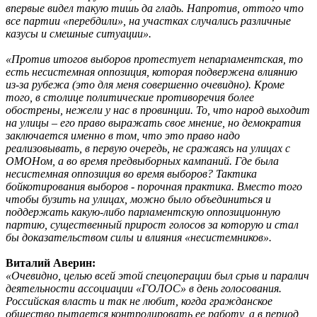
впервые видел такую тишь да гладь. Напротив, оттого что
все партии «перебдили», на участках случались различные
казусы и смешные ситуации».
«Против итогов выборов протестует непарламентская, то
есть несистемная оппозиция, которая подвержена влиянию
из-за рубежа (это для меня совершенно очевидно). Кроме
того, в столице политические противоречия более
обострены, нежели у нас в провинции. То, что народ выходит
на улицы – его право выражать свое мнение, но демократия
заключается именно в том, что это право надо
реализовывать, в первую очередь, не сражаясь на улицах с
ОМОНом, а во время предвыборных кампаний. Где была
несистемная оппозиция во время выборов? Тактика
бойкотирования выборов - порочная практика. Вместо того
чтобы бузить на улицах, можно было объединиться и
поддержать какую-либо парламентскую оппозиционную
партию, существенный прирост голосов за которую и стал
бы доказательством силы и влияния «несистемников».
Виталий Аверин:
«Очевидно, целью всей этой спецоперации был срыв и паралич
деятельности ассоциации «ГОЛОС» в день голосования.
Российская власть и так не любит, когда гражданское
общество пытается контролировать ее работу, а в период