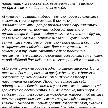
парламентских выборов это вызывает у нее не только
раздражение, но и боязнь за их исход».
«Главным участником избирательного процесса оказалась
власть во всех ее проявлениях. В основном,
административный ресурс проявил себя в двух качествах. С
одной стороны, он подменял собой официального
организатора выборов – избирательные комиссии, с другой,
вся так называемая «вертикаль власти» фактически
выступила в качестве отдельного незарегистрированного
избирательного объединения. Вот и получалось, что
зачастую нарушения, связанные с использованием
преимуществ властного положения, совершались не столько
самой «Единой Россией», сколько корпорацией чиновников».
«Но есть у этих выборов и одна приятная сторона. По их
итогам в России произошло пробуждение гражданского
общества, причем случилось это именно благодаря
нарушениям на выборах. Люди почувствовали себя
обманутыми, обкраденными и униженными, ощутили в себе
гражданское достоинство. Примечательно, что впервые
выборами заинтересовалась молодежь, которая и объявила в
тех же социальных сетях охоту за фальсификаторами.
Наконец, голосовать пошли средние городские слои, включая
новый образованный класс, который всегда к этому делу