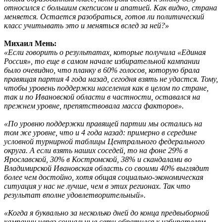
относился с большим скепсисом и апатией. Как видно, страна
меняется. Остается разобраться, готов ли политический
класс учитывать это и меняться вслед за ней?»
Михаил Мень:
«Если говорить о результатах, которые получила «Единая
Россия», то еще в самом начале избирательной кампании
было очевидно, что планку в 60% голосов, которую брала
правящая партия 4 года назад, сегодня взять не удастся. Тому,
чтобы уровень поддержки населения как в целом по стране,
так и по Ивановской области в частности, оставался на
прежнем уровне, препятствовала масса факторов».
«По уровню поддержки правящей партии мы остались на
том же уровне, что и 4 года назад: примерно в середине
условной турнирной таблицы Центрального федерального
округа. А если взять наших соседей, то на фоне 29% в
Ярославской, 30% в Костромской, 38% и скандалами во
Владимирской Ивановская область со своими 40% выглядит
более чем достойно, хотя общая социально-экономическая
ситуация у нас не лучше, чем в этих регионах. Так что
результат вполне удовлетворительный».
«Когда я буквально за несколько дней до конца предвыборной
кампании через социальные сети обратился к избирателям,