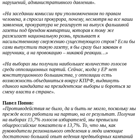
нарушений, административного давления».
«На заседании комиссии при уполномоченном по правам
человека, я спросил прокурора, почему, несмотря на все наши
заявления, прокуратура не реагирует на выпуск фальшивой
газеты под брендом компартии, которая к тому же
разжигает национальную рознь, призывает к
насильственному свержению существующего строя? Если бы
сами выпустили такую газету, я бы сразу был закован в
наручники, а на провокацию – никакой реакции…»
«На выборах мы получили наибольшее количество голосов
среди оппозиционных партий. Сейчас, когда у ЕР нет
конституционного большинства, у оппозиции есть
возможность объединиться вокруг КПРФ, выдвинуть
единого кандидата на президентские выборы и бороться за
смену власти в стране».
Павел Попов:
«Противодействия не было, да и быть не могло, поскольку мы
прежде всего работали на партию, на ее результат. Получив
на выборах 15,7% голосов избирателей, мы превысили
общероссийские показатели в 13,7%. То, что мы, как
руководители регионального отделения и люди имеющие
достаточно большой опыт ведения предвыборных кампаний