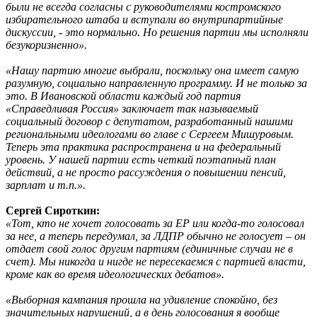
были не всегда согласны с руководителями костромского
избирательного штаба и вступали во внутрипартийные
дискуссии, - это нормально. Но решения партии мы исполняли
безукоризненно».
«Нашу партию многие выбрали, поскольку она имеет самую
разумную, социально направленную программу. И не только за
это. В Ивановской области каждый год партия
«Справедливая Россия» заключает так называемый
социальный договор с депутатом, разработанный нашими
региональными идеологами во главе с Сергеем Мишуровым.
Теперь эта практика распространена и на федеральный
уровень. У нашей партии есть четкий поэтапный план
действий, а не просто рассуждения о повышении пенсий,
зарплат и т.п.».
Сергей Сироткин:
«Тот, кто не хочет голосовать за ЕР или когда-то голосовал
за нее, а теперь передумал, за ЛДПР обычно не голосует – он
отдает свой голос другим партиям (единичные случаи не в
счет). Мы никогда и нигде не пересекаемся с партией власти,
кроме как во время идеологических дебатов».
«Выборная кампания прошла на удивление спокойно, без
значительных нарушений, а в день голосования я вообще