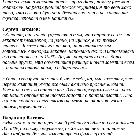
Боитесь сами в милицию идти – приходите, помогу (все мои
контакты на редакционной полосе журнала). А то ведь мало
того, что все это бурчание безадресно, оно еще в половине
случаев непонятно кем написано».
Сергей Пахомов:
«Кстати, нас часто упрекают в том, что партия везде – на
экранах телевизоров, на радио, на щитах, в почтовых
ящиках... Я уже отвечал на это, но повторюсь: мы
готовились к выборам заранее, наполнили фонд и использовали
его практически на 100%. Да, мы потратили на выборы
больше других, эта объективная разница и была заметна всем
– и нашим оппонентам, и избирателям».
«Хоть и говорят, что так было всегда, но, мне кажется, это
первая кампания, когда все были активно против «Единой
России» и только против нее. Вместо программ все слышали
от наших оппонентов только гадости о партии власти. Это,
в числе прочего, естественно не могло не отразиться на
нашем результате».
Владимир Кленов:
«Мы знаем, что наш реальный рейтинг в области составляет
35-38%, поэтому, безусловно, недовольны тем, что нам не
дали набрать больше голосов путем фальсификаций,