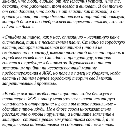
мнение, что люди, видимо, от нее (власти) устали. Что те,
дескать, кто работает, тот всегда и виноват. Я бы только
от себя добавил, что люди не от власти как таковой, а от
вранья устали, от непрофессионализма и партийной показухи,
которой даже в позднебрежневские времена столько, сколько
сейчас не было».
«Стыдно за такую, как у нас, оппозицию – невнятную как в
системном, так и в несистемном плане. Стыдно за городскую
власть, которая занимается политикой (что ей не
свойственно по закону), вместо того чтоб навести порядок в
городском хозяйстве. Стыдно за прокуратуру, которая
гоняется с предупреждениями за Журавлевым и пишет
желающим прийти на несогласованный митинг
предостережения в ЖЖ, но палец о палец не ударяет, когда
власть (в данном случае городская) творит свой мелкий
запретительный произвол».
«Вообще вся эта якобы оппозиционная якобы движуха в
твиттере и ЖЖ лично у меня уже вызывает некоторую
усталость и отвращение: ну, если вы такие правильные –
сделайте что-нибудь. Не в блоге своем иносказательно
расскажите о якобы нарушении, а напишите заявление в
милицию - станьте реальным участником событий, а не
виртуальным наблюдателем за собственной смелостью.