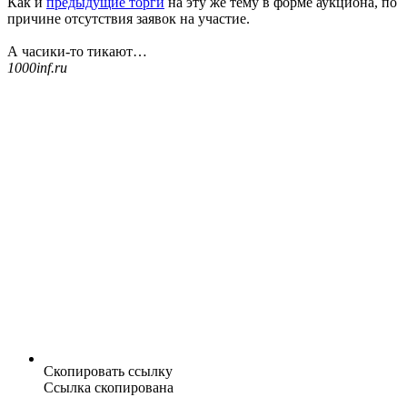
Как и
предыдущие торги
на эту же тему в форме аукциона, по
причине отсутствия заявок на участие.
А часики-то тикают…
1000inf.ru
Скопировать ссылку
Ссылка скопирована