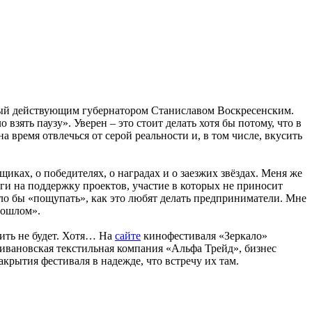
ный действующим губернатором Станиславом Воскресенским.
взять паузу». Уверен – это стоит делать хотя бы потому, что в
на время отвлечься от серой реальности и, в том числе, вкусить
ках, о победителях, о наградах и о заезжих звёздах. Меня же
ги на поддержку проектов, участие в которых не приносит
ыло бы «пощупать», как это любят делать предприниматели. Мне
рошлом».
ить не будет. Хотя… На
сайте
кинофестиваля «Зеркало»
ивановская текстильная компания «Альфа Трейд», бизнес
крытия фестиваля в надежде, что встречу их там.