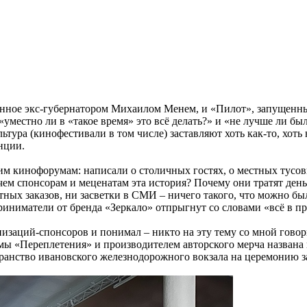
манное экс-губернатором Михаилом Менем, и «Пилот», запущен
естно ли в «такое время» это всё делать?» и «не лучше ли было 
ьтура (кинофестивали в том числе) заставляют хоть как-то, хоть 
нции.
 кинофорумам: написали о столичных гостях, о местных тусовщи
чем спонсорам и меценатам эта история? Почему они тратят день
тных заказов, ни засветки в СМИ – ничего такого, что можно б
риниматели от бренда «Зеркало» отпрыгнут со словами «всё в п
изаций-спонсоров и понимал – никто на эту тему со мной говор
мы «Переплетения» и производителем авторского мерча названа 
ранство ивановского железнодорожного вокзала на церемонию за