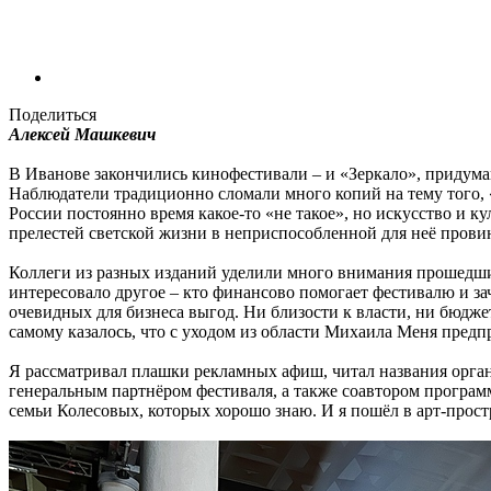
Поделиться
Алексей Машкевич
В Иванове закончились кинофестивали – и «Зеркало», приду
Наблюдатели традиционно сломали много копий на тему того, «ум
России постоянно время какое-то «не такое», но искусство и кул
прелестей светской жизни в неприспособленной для неё прови
Коллеги из разных изданий уделили много внимания прошедшим
интересовало другое – кто финансово помогает фестивалю и за
очевидных для бизнеса выгод. Ни близости к власти, ни бюдже
самому казалось, что с уходом из области Михаила Меня предп
Я рассматривал плашки рекламных афиш, читал названия орган
генеральным партнёром фестиваля, а также соавтором програм
семьи Колесовых, которых хорошо знаю. И я пошёл в арт-прост