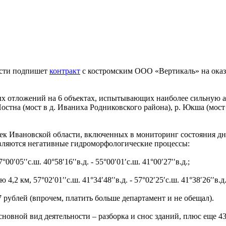
асти подпишет
контракт
с костромским ООО «Вертикаль» на оказ
ых отложений на 6 объектах, испытывающих наиболее сильную а
Постна (мост в д. Иваниха Родниковского района), р. Юкша (мост 
 рек Ивановской области, включенных в мониторинг состояния д
являются негативные гидроморфологические процессы:
0′05′′с.ш. 40°58′16′′в.д. - 55°00′01′с.ш. 41°00′27′′в.д.;
2 км, 57°02′01′′с.ш. 41°34′48′′в.д. - 57°02′25′с.ш. 41°38′26′′в.д
7 рублей (впрочем, платить больше департамент и не обещал).
сновной вид деятельности – разборка и снос зданий, плюс еще 