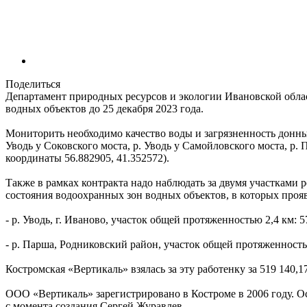
Поделиться
Департамент природных ресурсов и экологии Ивановской обл
водных объектов до 25 декабря 2023 года.
Мониторить необходимо качество воды и загрязненность донн
Уводь у Соковского моста, р. Уводь у Самойловского моста, р. 
координаты 56.882905, 41.352572).
Также в рамках контракта надо наблюдать за двумя участками
состояния водоохранных зон водных объектов, в которых про
- р. Уводь, г. Иваново, участок общей протяженностью 2,4 км: 57°0
- р. Парша, Родниковский район, участок общей протяженностью 4,
Костромская «Вертикаль» взялась за эту работенку за 519 140,1
ООО «Вертикаль» зарегистрировано в Костроме в 2006 году. О
с момента создания Сергей Журавлев.