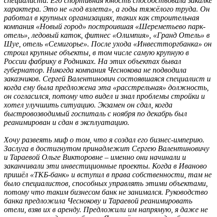
специалиста. Его спортивная юность способствовала закалке
характера. Это не «год взлета», а годы тяжёлого труда. Он
работал в крупных организациях, таких как строительная
компания «Новый город» построившая «Шереметьево парк-
отель», ледовый каток, фитнес «Олимпия», «Гранд Отель» в
Шуе, отель «Семигорье». После ухода «Инвестторгбанка» он
строил крупные объекты, в том числе самую крупную в
России фабрику в Родниках. На этих объектах бывал
губернатор. Никогда компания Чеснокова не подводила
заказчиков. Сергей Валентинович состоявшаяся специалист и
когда ему была предложена эта «расстрельная» должность,
он согласился, потому что видел и знал проблемы стройки и
хотел улучшить ситуацию. Экзамен он сдал, когда
быстровозводимый госпиталь с ноября по декабрь был
реанимирован и сдан в эксплуатацию.
Хочу развеять миф о том, что я создал его бизнес-империю.
Заслуга в достигнутом принадлежит Сергею Валентиновичу
и Тараевой Ольге Викторовне – именно они начинали и
заканчивали эти инвестиционные проекты. Когда в Иваново
пришёл «ТКБ-банк» и вступил в права собственности, там не
было специалистов, способных управлять этими объектами,
потому что таким бизнесом банк не занимался. Руководство
банка предложила Чеснокову и Тараевой реанимировать
отели, взяв их в аренду. Предложили им напрямую, я даже не