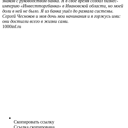
знаком с руководством банка. Я в своё время создал бизнес-
империю «Инвестторгбанка» в Ивановской области, но моей
доли в ней не было. Я из банка ушёл до развала системы.
Сергей Чесноков и моя дочь мои начинания и я горжусь ими:
они достигли всего в жизни сами.
1000inf.ru
Скопировать ссылку
Ссылка скопирована