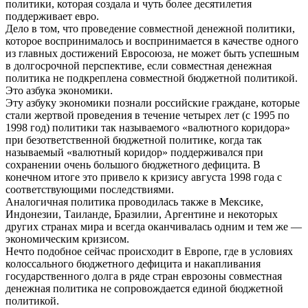
политики, которая создала и чуть более десятилетия
поддерживает евро.
Дело в том, что проведение совместной денежной политики,
которое воспринималось и воспринимается в качестве одного
из главных достижений Евросоюза, не может быть успешным
в долгосрочной перспективе, если совместная денежная
политика не подкреплена совместной бюджетной политикой.
Это азбука экономики.
Эту азбуку экономики познали российские граждане, которые
стали жертвой проведения в течение четырех лет (с 1995 по
1998 год) политики так называемого «валютного коридора»
при безответственной бюджетной политике, когда так
называемый «валютный коридор» поддерживался при
сохранении очень большого бюджетного дефицита. В
конечном итоге это привело к кризису августа 1998 года с
соответствующими последствиями.
Аналогичная политика проводилась также в Мексике,
Индонезии, Таиланде, Бразилии, Аргентине и некоторых
других странах мира и всегда оканчивалась одним и тем же —
экономическим кризисом.
Нечто подобное сейчас происходит в Европе, где в условиях
колоссального бюджетного дефицита и накапливания
государственного долга в ряде стран еврозоны совместная
денежная политика не сопровождается единой бюджетной
политикой.