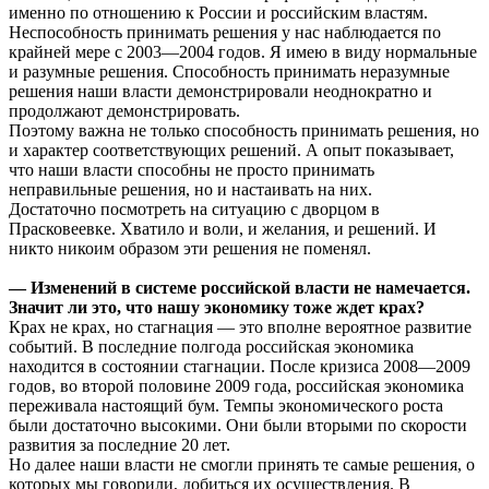
именно по отношению к России и российским властям.
Неспособность принимать решения у нас наблюдается по
крайней мере с 2003—2004 годов. Я имею в виду нормальные
и разумные решения. Способность принимать неразумные
решения наши власти демонстрировали неоднократно и
продолжают демонстрировать.
Поэтому важна не только способность принимать решения, но
и характер соответствующих решений. А опыт показывает,
что наши власти способны не просто принимать
неправильные решения, но и настаивать на них.
Достаточно посмотреть на ситуацию с дворцом в
Прасковеевке. Хватило и воли, и желания, и решений. И
никто никоим образом эти решения не поменял.
— Изменений в системе российской власти не намечается.
Значит ли это, что нашу экономику тоже ждет крах?
Крах не крах, но стагнация — это вполне вероятное развитие
событий. В последние полгода российская экономика
находится в состоянии стагнации. После кризиса 2008—2009
годов, во второй половине 2009 года, российская экономика
переживала настоящий бум. Темпы экономического роста
были достаточно высокими. Они были вторыми по скорости
развития за последние 20 лет.
Но далее наши власти не смогли принять те самые решения, о
которых мы говорили, добиться их осуществления. В