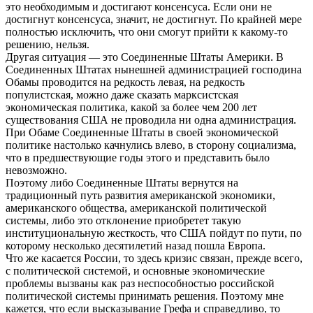
это необходимым и достигают консенсуса. Если они не
достигнут консенсуса, значит, не достигнут. По крайней мере
полностью исключить, что они смогут прийти к какому-то
решению, нельзя.
Другая ситуация — это Соединенные Штаты Америки. В
Соединенных Штатах нынешней администрацией господина
Обамы проводится на редкость левая, на редкость
популистская, можно даже сказать марксистская
экономическая политика, какой за более чем 200 лет
существования США не проводила ни одна администрация.
При Обаме Соединенные Штаты в своей экономической
политике настолько качнулись влево, в сторону социализма,
что в предшествующие годы этого и представить было
невозможно.
Поэтому либо Соединенные Штаты вернутся на
традиционный путь развития американской экономики,
американского общества, американской политической
системы, либо это отклонение приобретет такую
институциональную жесткость, что США пойдут по пути, по
которому несколько десятилетий назад пошла Европа.
Что же касается России, то здесь кризис связан, прежде всего,
с политической системой, и основные экономические
проблемы вызваны как раз неспособностью российской
политической системы принимать решения. Поэтому мне
кажется, что если высказывание Грефа и справедливо, то