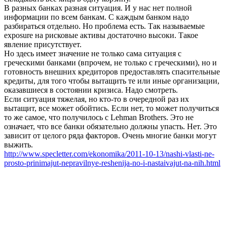
В разных банках разная ситуация. И у нас нет полной
информации по всем банкам. С каждым банком надо
разбираться отдельно. Но проблема есть. Так называемые
exposure на рисковые активы достаточно высоки. Такое
явление присутствует.
Но здесь имеет значение не только сама ситуация с
греческими банками (впрочем, не только с греческими), но и
готовность внешних кредиторов предоставлять спасительные
кредиты, для того чтобы вытащить те или иные организации,
оказавшиеся в состоянии кризиса. Надо смотреть.
Если ситуация тяжелая, но кто-то в очередной раз их
вытащит, все может обойтись. Если нет, то может получиться
то же самое, что получилось с Lehman Brothers. Это не
означает, что все банки обязательно должны упасть. Нет. Это
зависит от целого ряда факторов. Очень многие банки могут
выжить.
http://www.specletter.com/ekonomika/2011-10-13/nashi-vlasti-ne-
prosto-prinimajut-nepravilnye-reshenija-no-i-nastaivajut-na-nih.html