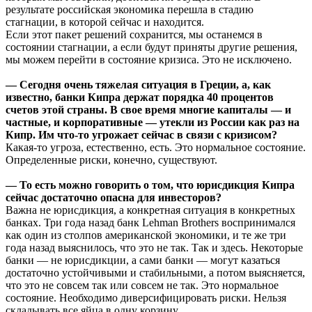
результате российская экономика перешла в стадию
стагнации, в которой сейчас и находится.
Если этот пакет решений сохранится, мы останемся в
состоянии стагнации, а если будут приняты другие решения,
мы можем перейти в состояние кризиса. Это не исключено.
— Сегодня очень тяжелая ситуация в Греции, а, как
известно, банки Кипра держат порядка 40 процентов
счетов этой страны. В свое время многие капиталы — и
частные, и корпоративные — утекли из России как раз на
Кипр. Им что-то угрожает сейчас в связи с кризисом?
Какая-то угроза, естественно, есть. Это нормальное состояние.
Определенные риски, конечно, существуют.
— То есть можно говорить о том, что юрисдикция Кипра
сейчас достаточно опасна для инвесторов?
Важна не юрисдикция, а конкретная ситуация в конкретных
банках. Три года назад банк Lehman Brothers воспринимался
как один из столпов американской экономики, и те же три
года назад выяснилось, что это не так. Так и здесь. Некоторые
банки — не юрисдикции, а сами банки — могут казаться
достаточно устойчивыми и стабильными, а потом выясняется,
что это не совсем так или совсем не так. Это нормальное
состояние. Необходимо диверсифицировать риски. Нельзя
складывать все яйца в одну корзину.