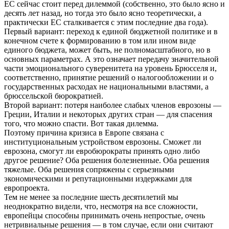
ЕС сейчас стоит перед дилеммой (собственно, это было ясно и
десять лет назад, но тогда это было ясно теоретически, а
практически ЕС сталкивается с этим последние два года).
Первый вариант: переход к единой бюджетной политике и в
конечном счете к формированию в том или ином виде
единого бюджета, может быть, не полномасштабного, но в
основных параметрах. А это означает передачу значительной
части эмоционального суверенитета на уровень Брюсселя и,
соответственно, принятие решений о налогообложении и о
государственных расходах не национальными властями, а
брюссельской бюрократией.
Второй вариант: потеря наиболее слабых членов еврозоны —
Греции, Италии и некоторых других стран — для спасения
того, что можно спасти. Вот такая дилемма.
Поэтому причина кризиса в Европе связана с
институциональным устройством еврозоны. Сможет ли
еврозона, смогут ли евробюрократы принять одно либо
другое решение? Оба решения болезненные. Оба решения
тяжелые. Оба решения сопряжены с серьезными
экономическими и репутационными издержками для
европроекта.
Тем не менее за последние шесть десятилетий мы
неоднократно видели, что, несмотря на все сложности,
европейцы способны принимать очень непростые, очень
нетривиальные решения — в том случае, если они считают