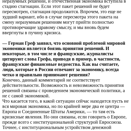
неразумных решений, и отечественная экономика вступила в
стадию стагнации. Если этот пакет решений не будет
пересмотрен, стагнация продолжится. Впрочем, это еще не
худший вариант, ибо в случае пересмотра этого пакета на
смену неразумным решениям могут прийти полностью
противоречащие здравому смыслу, и мы вновь будем
ввергнуты в пучину кризиса.
— Герман Греф заявил, что основной проблемой мировой
экономики является боязнь принятия решений. И
некоторые, в том числе и французские, журналисты
цитируют слова Грефа, приводя в пример, в частности,
французские финансовые ведомства. Как вы считаете,
люди, которые в России отвечают за экономику, всегда
четко и правильно принимают решения?
Конечно, данный комментарий не соответствует
действительности. Возможность и невозможность принятия
решений связаны с проведением экономической политики, а
не с самой экономикой.
Что касается того, в какой ситуации сейчас находится пусть не
вся мировая экономика, но по крайней мере два ее центра —
Европа и Соединенные Штаты Америки, — то там есть
кризисные явления. Но они связаны, если говорить о Европе,
прежде всего с институциональной структурой Евросоюза.
Точнее, с институциональным устройством денежной