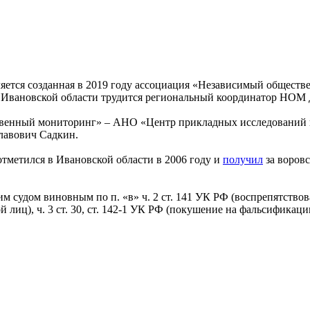
яется созданная в 2019 году ассоциация «Независимый общест
Ивановской области трудится региональный координатор НОМ 
венный мониторинг» – АНО «Центр прикладных исследований и
лавович Садкин.
отметился в Ивановской области в 2006 году и
получил
за воров
 судом виновным по п. «в» ч. 2 ст. 141 УК РФ (воспрепятство
лиц), ч. 3 ст. 30, ст. 142-1 УК РФ (покушение на фальсификаци